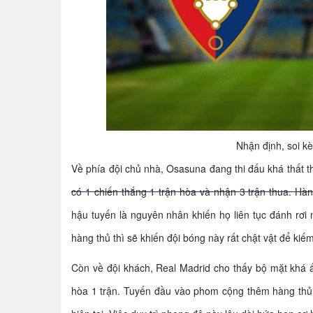
Nhận định, soi k
Về phía đội chủ nhà, Osasuna đang thi đấu khá thất th
có 1 chiến thắng 1 trận hòa và nhận 3 trận thua. Hàn
hậu tuyến là nguyên nhân khiến họ liên tục đánh rơi 
hàng thủ thì sẽ khiến đội bóng này rất chật vật để ki
Còn về đội khách, Real Madrid cho thấy bộ mặt khá ấ
hòa 1 trận. Tuyến đầu vào phom cộng thêm hàng thủ c