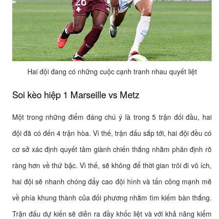
Hai đội đang có những cuộc cạnh tranh nhau quyết liệt
Soi kèo hiệp 1 Marseille vs Metz
Một trong những điểm đáng chú ý là trong 5 trận đối đầu, hai
đội đã có đến 4 trận hòa. Vì thế, trận đấu sắp tới, hai đội đều có
cơ sở xác định quyết tâm giành chiến thắng nhằm phân định rõ
ràng hơn về thứ bậc. Vì thế, sẽ không để thời gian trôi đi vô ích,
hai đội sẽ nhanh chóng đẩy cao đội hình và tấn công mạnh mẽ
về phía khung thành của đối phương nhằm tìm kiếm bàn thắng.
Trận đấu dự kiến sẽ diễn ra đầy khốc liệt và với khả năng kiểm