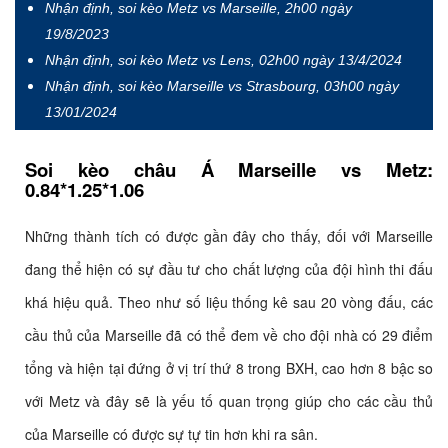
Nhận định, soi kèo Metz vs Marseille, 2h00 ngày
19/8/2023
Nhận định, soi kèo Metz vs Lens, 02h00 ngày 13/4/2024
Nhận định, soi kèo Marseille vs Strasbourg, 03h00 ngày
13/01/2024
Soi kèo châu Á Marseille vs Metz:
0.84*1.25*1.06
Những thành tích có được gần đây cho thấy, đối với Marseille
đang thể hiện có sự đầu tư cho chất lượng của đội hình thi đấu
khá hiệu quả. Theo như số liệu thống kê sau 20 vòng đấu, các
cầu thủ của Marseille đã có thể đem về cho đội nhà có 29 điểm
tổng và hiện tại đứng ở vị trí thứ 8 trong BXH, cao hơn 8 bậc so
với Metz và đây sẽ là yếu tố quan trọng giúp cho các cầu thủ
của Marseille có được sự tự tin hơn khi ra sân.