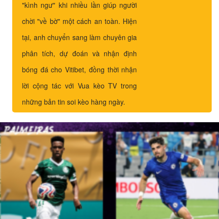
"kình ngư" khi nhiều lần giúp người
chời "về bờ" một cách an toàn. Hiện
tại, anh chuyển sang làm chuyên gia
phân tích, dự đoán và nhận định
bóng đá cho Vitibet, đồng thời nhận
lời cộng tác với Vua kèo TV trong
những bản tin soi kèo hàng ngày.