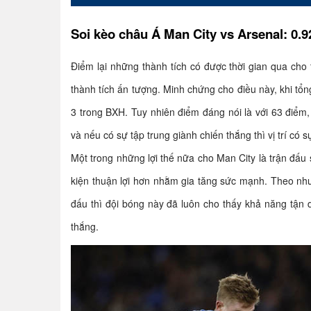
Soi kèo châu Á Man City vs Arsenal: 0.9
Điểm lại những thành tích có được thời gian qua cho 
thành tích ấn tượng. Minh chứng cho điều này, khi tổn
3 trong BXH. Tuy nhiên điểm đáng nói là với 63 điểm
và nếu có sự tập trung giành chiến thắng thì vị trí có s
Một trong những lợi thế nữa cho Man City là trận đấu 
kiện thuận lợi hơn nhằm gia tăng sức mạnh. Theo nh
đấu thì đội bóng này đã luôn cho thấy khả năng tận dụ
thắng.