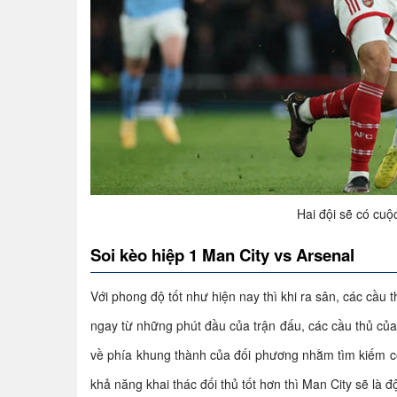
Hai đội sẽ có cuộ
Soi kèo hiệp 1 Man City vs Arsenal
Với phong độ tốt như hiện nay thì khi ra sân, các cầu 
ngay từ những phút đầu của trận đấu, các cầu thủ củ
về phía khung thành của đối phương nhằm tìm kiếm cơ h
khả năng khai thác đối thủ tốt hơn thì Man City sẽ là 