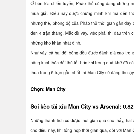
Ở bên kia chiến tuyến, Pháo thủ cũng đang chứng m
mùa giải. Điều này được chứng minh khi mà đến thờ
những thế, phong độ của Pháo thủ thời gian gần đây c
đến 4 trận thắng. Mặc dù vậy, việc phải thi đấu trên 
những khó khăn nhất định.
Như vậy, cả hai đội bóng đều được đánh giá cao trong 
năng khai thác đối thủ tốt hơn khi trong quá khứ đã có 
thua trong 5 trận gần nhất thì Man City sẽ đáng tin cậ
Chọn: Man City
Soi kèo tài xỉu Man City vs Arsenal: 0.82
Những thành tích có được thời gian qua cho thấy, hai
cho điều này, khi tổng hợp thời gian qua, đối với Man 