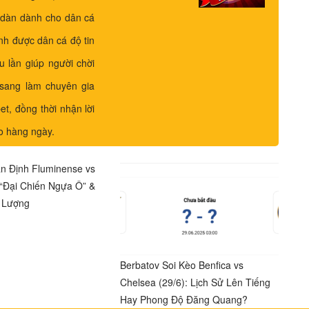
n dàn dành cho dân cá
h được dân cá độ tin
u lần giúp người chời
 sang làm chuyên gia
et, đồng thời nhận lời
èo hàng ngày.
n Định Fluminense vs
): “Đại Chiến Ngựa Ô” &
 Lượng
Berbatov Soi Kèo Benfica vs
Chelsea (29/6): Lịch Sử Lên Tiếng
Hay Phong Độ Đăng Quang?