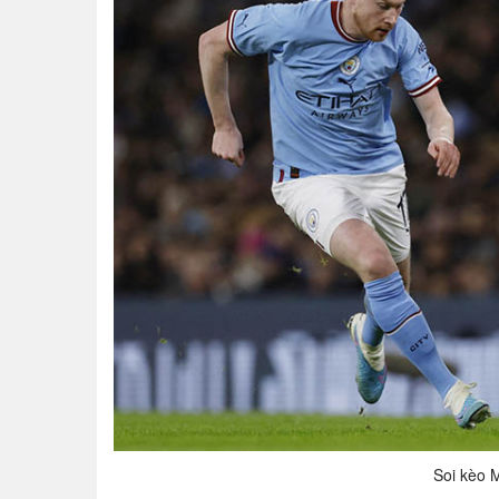
Soi kèo M