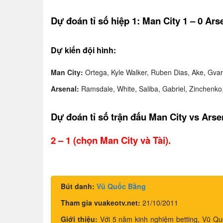
Dự đoán tỉ số hiệp 1: Man City 1 – 0 Ars
Dự kiến đội hình:
Man City:
Ortega, Kyle Walker, Ruben Dias, Ake, Gvard
Arsenal:
Ramsdale, White, Saliba, Gabriel, Zinchenko,
Dự đoán tỉ số trận đấu Man City vs Arse
2 – 1 (chọn Man City và Tài).
Bút danh:
Vũ Quốc Bằng
Tham gia vuakeotv.net:
21/10/2011
Giới thiệu:
Với 5 năm kinh nghiệm betting, Vũ Q