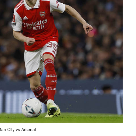
an City vs Arsenal