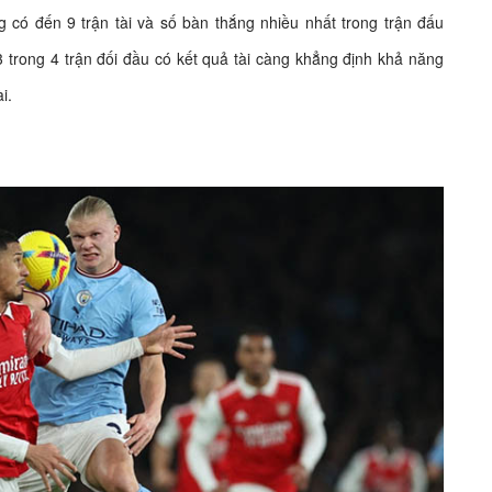
g có đến 9 trận tài và số bàn thắng nhiều nhất trong trận đấu
3 trong 4 trận đối đầu có kết quả tài càng khẳng định khả năng
i.