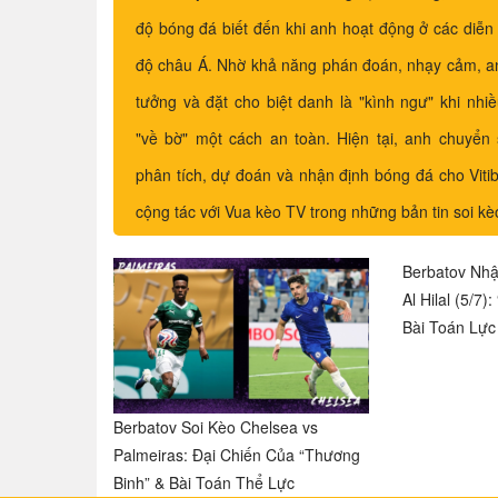
độ bóng đá biết đến khi anh hoạt động ở các diễ
độ châu Á. Nhờ khả năng phán đoán, nhạy cảm, an
tưởng và đặt cho biệt danh là "kình ngư" khi nhiề
"về bờ" một cách an toàn. Hiện tại, anh chuyển
phân tích, dự đoán và nhận định bóng đá cho Vitib
cộng tác với Vua kèo TV trong những bản tin soi k
Berbatov Nhậ
Al Hilal (5/7
Bài Toán Lực
Berbatov Soi Kèo Chelsea vs
Palmeiras: Đại Chiến Của “Thương
Binh” & Bài Toán Thể Lực