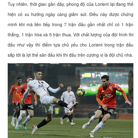
Tuy nhiên, thời gian gần đây, phong độ của Lorient lại đang thể
hiện có xu hướng ngày càng giảm sút. Điều này được chứng
minh khi mà liên tiếp trong 7 trận đấu gần nhất chỉ có 1 trận
thắng, 1 trận hòa và 5 trận thua. Với chất lượng của đội hình thi
đấu như vậy thì điểm tựa chủ yếu cho Lorient trong trận đấu
sắp tới là lợi thế sân đấu khi thi đấu trên cương vị là đội chủ nhà.