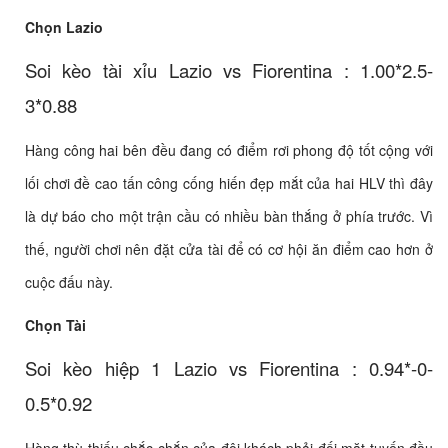
Chọn Lazio
Soi kèo tài xỉu Lazio vs Fiorentina : 1.00*2.5-
3*0.88
Hàng công hai bên đều đang có điểm rơi phong độ tốt cộng với
lối chơi đề cao tấn công cống hiến đẹp mắt của hai HLV thì đây
là dự báo cho một trận cầu có nhiều bàn thắng ở phía trước. Vì
thế, người chơi nên đặt cửa tài để có cơ hội ăn điểm cao hơn ở
cuộc đấu này.
Chọn Tài
Soi kèo hiệp 1 Lazio vs Fiorentina : 0.94*-0-
0.5*0.92