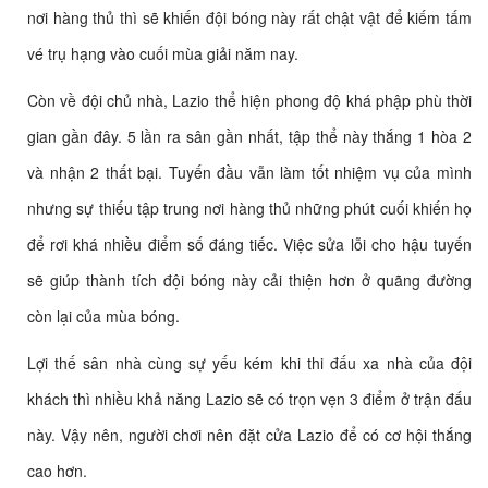
nơi hàng thủ thì sẽ khiến đội bóng này rất chật vật để kiếm tấm
vé trụ hạng vào cuối mùa giải năm nay.
Còn về đội chủ nhà, Lazio thể hiện phong độ khá phập phù thời
gian gần đây. 5 lần ra sân gần nhất, tập thể này thắng 1 hòa 2
và nhận 2 thất bại. Tuyến đầu vẫn làm tốt nhiệm vụ của mình
nhưng sự thiếu tập trung nơi hàng thủ những phút cuối khiến họ
để rơi khá nhiều điểm số đáng tiếc. Việc sửa lỗi cho hậu tuyến
sẽ giúp thành tích đội bóng này cải thiện hơn ở quãng đường
còn lại của mùa bóng.
Lợi thế sân nhà cùng sự yếu kém khi thi đấu xa nhà của đội
khách thì nhiều khả năng Lazio sẽ có trọn vẹn 3 điểm ở trận đấu
này. Vậy nên, người chơi nên đặt cửa Lazio để có cơ hội thắng
cao hơn.