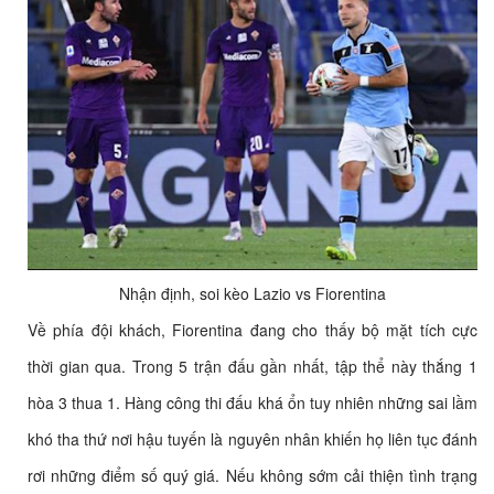
Nhận định, soi kèo Lazio vs Fiorentina
Về phía đội khách, Fiorentina đang cho thấy bộ mặt tích cực
thời gian qua. Trong 5 trận đấu gần nhất, tập thể này thắng 1
hòa 3 thua 1. Hàng công thi đấu khá ổn tuy nhiên những sai lầm
khó tha thứ nơi hậu tuyến là nguyên nhân khiến họ liên tục đánh
rơi những điểm số quý giá. Nếu không sớm cải thiện tình trạng