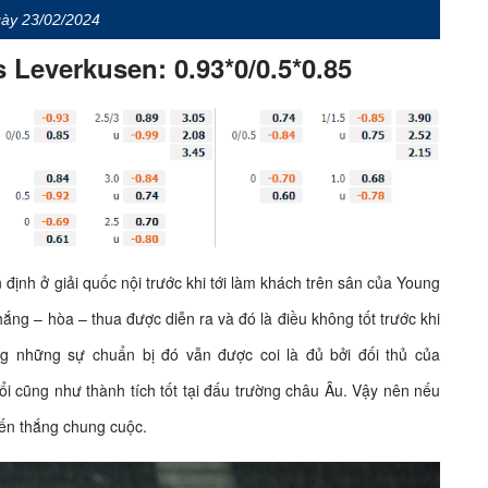
gày 23/02/2024
 Leverkusen: 0.93*0/0.5*0.85
định ở giải quốc nội trước khi tới làm khách trên sân của Young
hắng – hòa – thua được diễn ra và đó là điều không tốt trước khi
ng những sự chuẩn bị đó vẫn được coi là đủ bởi đối thủ của
ổi cũng như thành tích tốt tại đấu trường châu Âu. Vậy nên nếu
iến thắng chung cuộc.