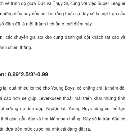
h về trình độ giữa Đức và Thụy Sĩ, cùng với việc Super League
những điều này đều nói lên rằng thực sự đây sẽ là một trận cầu
số đậm đã là một thành tích ổn ở thời điểm này.
n, các chuyên gia soi kèo cũng đánh giá đội khách rất cao và
iành chiến thắng.
: 0.89*2.5/3*-0.99
lại quá nhiều lợi thế cho Young Boys, có chăng chỉ là thêm đôi
iá cao hơn sẽ giúp Leverkusen thoải mái triển khai những tình
ột cường độ dồn dập. Ngược lại, Young Boys cũng có thể tận
thời gian gần đây và tìm kiếm bàn thắng. Đây sẽ là trận đấu có
tài dựa trên mức cược mà nhà cái đang đặt ra.