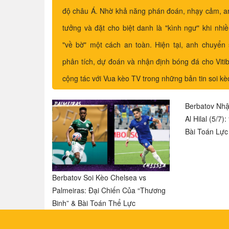
độ châu Á. Nhờ khả năng phán đoán, nhạy cảm, an
tưởng và đặt cho biệt danh là "kình ngư" khi nhiề
"về bờ" một cách an toàn. Hiện tại, anh chuyển
phân tích, dự đoán và nhận định bóng đá cho Vitib
cộng tác với Vua kèo TV trong những bản tin soi k
Berbatov Nhậ
Al Hilal (5/7
Bài Toán Lực
Berbatov Soi Kèo Chelsea vs
Palmeiras: Đại Chiến Của “Thương
Binh” & Bài Toán Thể Lực