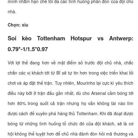
mình nhằm hạn chế tối đa các tình huống phản đòn của đội chủ
nhà.
Chọn: xỉu
Soi kèo Tottenham Hotspur vs Antwerp:
0.79*-1/1.5*0.97
Với lợi thế đang hơn về mặt điểm số trước đội chủ nhà, chắc
chắn các vị khách tới từ Bỉ sẽ tự tin hơn trong việc triển khai lối
chơi và áp đặt thế trận. Tuy nhiên, Mourinho lại cực kì yêu thích
điều này bởi ở trận đấu gần nhất, dù cho Arsenal cầm bóng tới
hơn 80% trong suốt cả trận nhưng họ vẫn không tài nào tìm
được cách để xuyên phá hàng thủ Tottenham. Khi đã đoạt được
bóng từ những tình huống tổ chức đó của đội khách, sẽ là cơ
hội không thể tuyệt hơn để chủ nhà đánh đòn hồi mã thương và