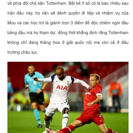
về phía đội chủ sân Tottenham. Bất kể tỉ số có là bao nhiêu sau
trận đấu này, họ vẫn sẽ dành quyền đi tiếp và nhiệm vụ của
Mou và các học trò là giành trọn 3 điểm để độc chiếm ngôi đầu
bảng đấu mà họ tham dự, đồng thời khẳng định rằng Tottenham
không chỉ đang thăng hoa ở giải quốc nội mà còn cả ở đấu
trường châu lục.