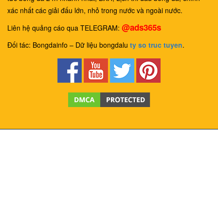
xác nhất các giải đấu lớn, nhỏ trong nước và ngoài nước.
@ads365s
Liên hệ quảng cáo qua TELEGRAM:
Đối tác: Bongdainfo – Dữ liệu bongdalu
ty so truc tuyen
.