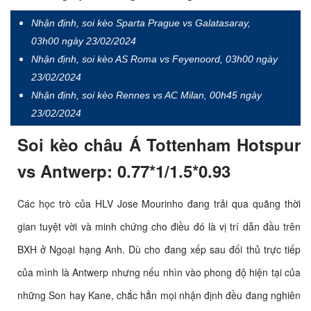
Nhận định, soi kèo Sparta Prague vs Galatasaray,
03h00 ngày 23/02/2024
Nhận định, soi kèo AS Roma vs Feyenoord, 03h00 ngày
23/02/2024
Nhận định, soi kèo Rennes vs AC Milan, 00h45 ngày
23/02/2024
Soi kèo châu Á Tottenham Hotspur
vs Antwerp: 0.77*1/1.5*0.93
Các học trò của HLV Jose Mourinho đang trải qua quãng thời
gian tuyệt vời và minh chứng cho điều đó là vị trí dẫn đầu trên
BXH ở Ngoại hạng Anh. Dù cho đang xếp sau đối thủ trực tiếp
của mình là Antwerp nhưng nếu nhìn vào phong độ hiện tại của
những Son hay Kane, chắc hẳn mọi nhận định đều đang nghiên