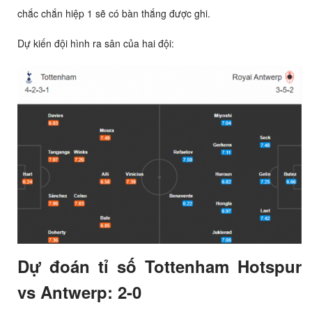
chắc chắn hiệp 1 sẽ có bàn thắng được ghi.
Dự kiến đội hình ra sân của hai đội:
Dự đoán tỉ số Tottenham Hotspur
vs Antwerp: 2-0