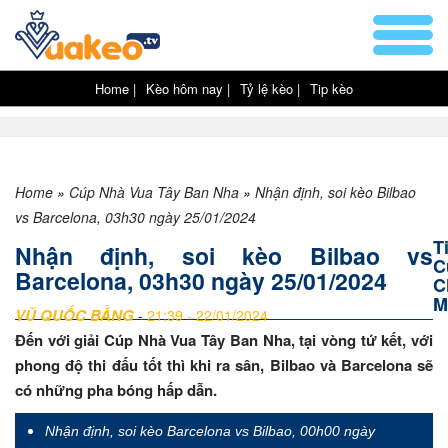
Home |
Kèo hôm nay |
Tỷ lệ kèo |
Tip kèo
Home
»
Cúp Nhà Vua Tây Ban Nha
»
Nhận định, soi kèo Bilbao
vs Barcelona, 03h30 ngày 25/01/2024
T
Nhận định, soi kèo Bilbao vs
C
Barcelona, 03h30 ngày 25/01/2024
C
M
VŨ QUỐC BẰNG
-
21:39 - 22/01/2024
Đến với giải Cúp Nhà Vua Tây Ban Nha, tại vòng tứ kết, với
phong độ thi đấu tốt thì khi ra sân, Bilbao và Barcelona sẽ
có những pha bóng hấp dẫn.
Nhận định, soi kèo Barcelona vs Bilbao, 00h00 ngày