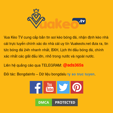
Vua Kèo TV cung cấp bản tin soi kèo bóng đá, nhận định kèo nhà
cái trực tuyến chính xác do nhà cái uy tín Vuakeotv.net đưa ra, tin
tức bóng đá 24h nhanh nhất, BXH, Lịch thi đấu bóng đá, chính
xác nhất các giải đấu lớn, nhỏ trong nước và ngoài nước.
@ads365s
Liên hệ quảng cáo qua TELEGRAM:
Đối tác: Bongdainfo – Dữ liệu bongdalu
ty so truc tuyen
.