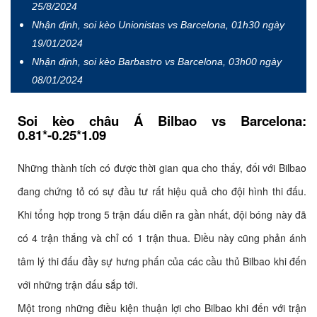
25/8/2024
Nhận định, soi kèo Unionistas vs Barcelona, 01h30 ngày
19/01/2024
Nhận định, soi kèo Barbastro vs Barcelona, 03h00 ngày
08/01/2024
Soi kèo châu Á Bilbao vs Barcelona:
0.81*-0.25*1.09
Những thành tích có được thời gian qua cho thấy, đối với Bilbao
đang chứng tỏ có sự đầu tư rất hiệu quả cho đội hình thi đấu.
Khi tổng hợp trong 5 trận đấu diễn ra gần nhất, đội bóng này đã
có 4 trận thắng và chỉ có 1 trận thua. Điều này cũng phản ánh
tâm lý thi đấu đầy sự hưng phấn của các cầu thủ Bilbao khi đến
với những trận đấu sắp tới.
Một trong những điều kiện thuận lợi cho Bilbao khi đến với trận