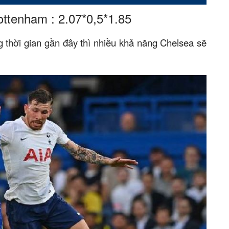
ottenham : 2.07*0,5*1.85
ng thời gian gần đây thì nhiều khả năng Chelsea sẽ