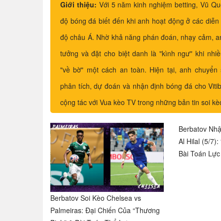
Giới thiệu:
Với 5 năm kinh nghiệm betting, Vũ Q
độ bóng đá biết đến khi anh hoạt động ở các diễ
độ châu Á. Nhờ khả năng phán đoán, nhạy cảm, an
tưởng và đặt cho biệt danh là "kình ngư" khi nhiề
"về bờ" một cách an toàn. Hiện tại, anh chuyển
phân tích, dự đoán và nhận định bóng đá cho Vitib
cộng tác với Vua kèo TV trong những bản tin soi k
Berbatov Nhậ
Al Hilal (5/7
Bài Toán Lực
Berbatov Soi Kèo Chelsea vs
Palmeiras: Đại Chiến Của “Thương