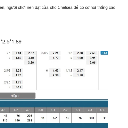
nên, người chơi nên đặt cửa cho Chelsea để có cơ hội thắng cao
1*2,5*1.89