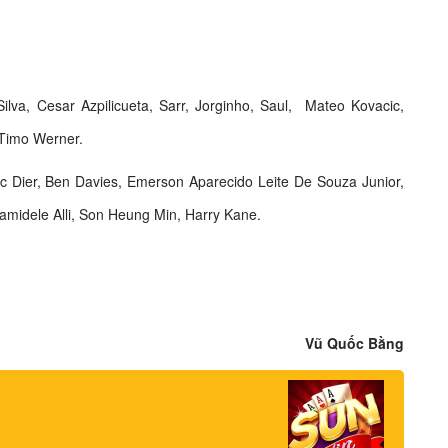
lva, Cesar Azpilicueta, Sarr, Jorginho, Saul, Mateo Kovacic,
 Timo Werner.
c Dier, Ben Davies, Emerson Aparecido Leite De Souza Junior,
Bamidele Alli, Son Heung Min, Harry Kane.
Vũ Quốc Bằng