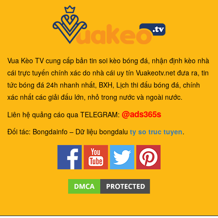
Vua Kèo TV cung cấp bản tin soi kèo bóng đá, nhận định kèo nhà
cái trực tuyến chính xác do nhà cái uy tín Vuakeotv.net đưa ra, tin
tức bóng đá 24h nhanh nhất, BXH, Lịch thi đấu bóng đá, chính
xác nhất các giải đấu lớn, nhỏ trong nước và ngoài nước.
@ads365s
Liên hệ quảng cáo qua TELEGRAM:
Đối tác: Bongdainfo – Dữ liệu bongdalu
ty so truc tuyen
.