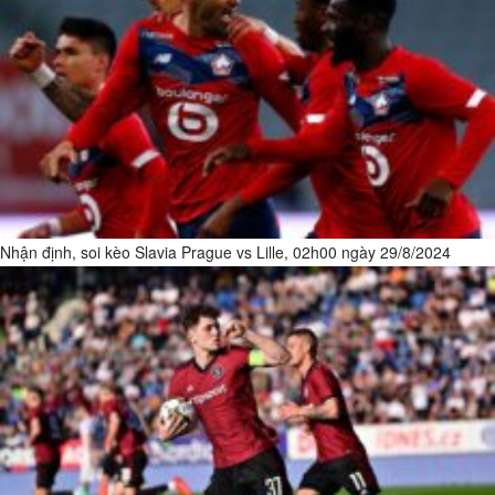
Nhận định, soi kèo Slavia Prague vs Lille, 02h00 ngày 29/8/2024