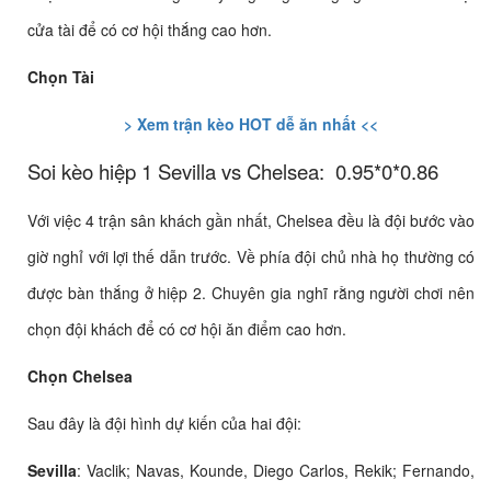
cửa tài để có cơ hội thắng cao hơn.
Chọn Tài
> Xem trận kèo HOT dễ ăn nhất <<
Soi kèo hiệp 1 Sevilla vs Chelsea: 0.95*0*0.86
Với việc 4 trận sân khách gần nhất, Chelsea đều là đội bước vào
giờ nghỉ với lợi thế dẫn trước. Về phía đội chủ nhà họ thường có
được bàn thắng ở hiệp 2. Chuyên gia nghĩ rằng người chơi nên
chọn đội khách để có cơ hội ăn điểm cao hơn.
Chọn Chelsea
Sau đây là đội hình dự kiến của hai đội:
Sevilla
: Vaclik; Navas, Kounde, Diego Carlos, Rekik; Fernando,