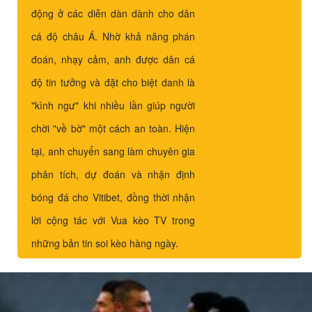
động ở các diễn dàn dành cho dân
cá độ châu Á. Nhờ khả năng phán
đoán, nhạy cảm, anh được dân cá
độ tin tưởng và đặt cho biệt danh là
"kình ngư" khi nhiều lần giúp người
chời "về bờ" một cách an toàn. Hiện
tại, anh chuyển sang làm chuyên gia
phân tích, dự đoán và nhận định
bóng đá cho Vitibet, đồng thời nhận
lời cộng tác với Vua kèo TV trong
những bản tin soi kèo hàng ngày.