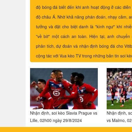
độ bóng đá biết đến khi anh hoạt động ở các diễ
độ châu Á. Nhờ khả năng phán đoán, nhạy cảm, an
tưởng và đặt cho biệt danh là "kình ngư" khi nhiề
"về bờ" một cách an toàn. Hiện tại, anh chuyển
phân tích, dự đoán và nhận định bóng đá cho Vitib
cộng tác với Vua kèo TV trong những bản tin soi k
Nhận định, soi kèo Slavia Prague vs
Nhận định, s
Lille, 02h00 ngày 29/8/2024
vs Malmo, 02