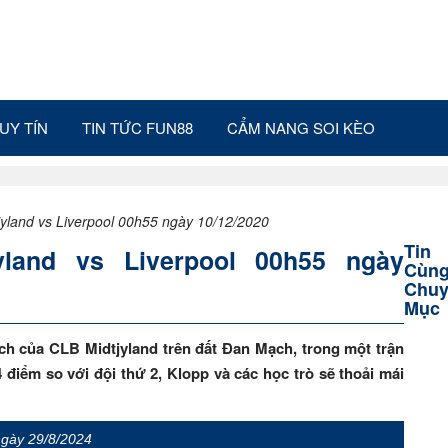
UY TÍN
TIN TỨC FUN88
CẨM NANG SOI KÈO
jyland vs Liverpool 00h55 ngày 10/12/2020
Tin
yland vs Liverpool 00h55 ngày
Cùn
Chuy
Mục
h của CLB Midtjyland trên đất Đan Mạch, trong một trận
4 điểm so với đội thứ 2, Klopp và các học trò sẽ thoải mái
 ngày 29/8/2024