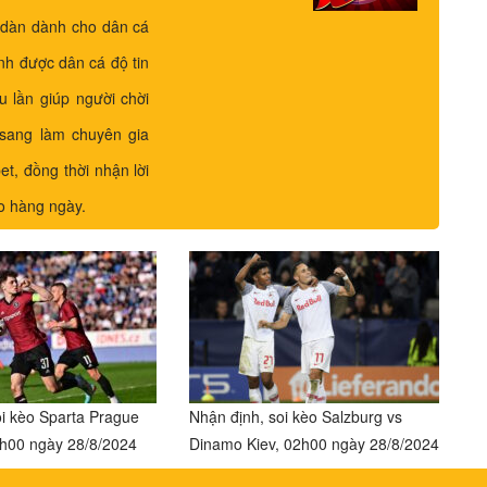
n dàn dành cho dân cá
h được dân cá độ tin
u lần giúp người chời
 sang làm chuyên gia
et, đồng thời nhận lời
èo hàng ngày.
oi kèo Sparta Prague
Nhận định, soi kèo Salzburg vs
h00 ngày 28/8/2024
Dinamo Kiev, 02h00 ngày 28/8/2024