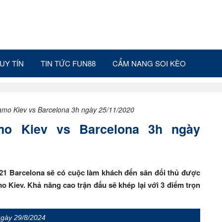
UY TÍN
TIN TỨC FUN88
CẨM NANG SOI KÈO
amo Kiev vs Barcelona 3h ngày 25/11/2020
mo Kiev vs Barcelona 3h ngày
1 Barcelona sẽ có cuộc làm khách đến sân đối thủ được
 Kiev. Khả năng cao trận đấu sẽ khép lại với 3 điểm trọn
 ngày 29/8/2024