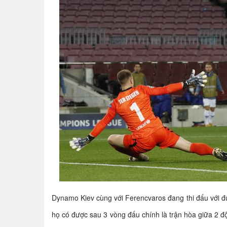
Dynamo Kiev cùng với Ferencvaros đang thi đấu với đú
họ có được sau 3 vòng đấu chính là trận hòa giữa 2 độ