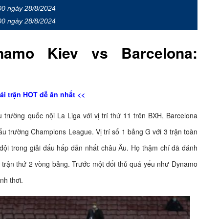
00 ngày 28/8/2024
00 ngày 28/8/2024
amo Kiev vs Barcelona:
i trận HOT dễ ăn nhất <<
trường quốc nội La Liga với vị trí thứ 11 trên BXH, Barcelona
ấu trường Champions League. Vị trí số 1 bảng G với 3 trận toàn
đội trong giải đấu hấp dẫn nhất châu Âu. Họ thậm chí đã đánh
oạt trận thứ 2 vòng bảng. Trước một đối thủ quá yếu như Dynamo
nh thơi.