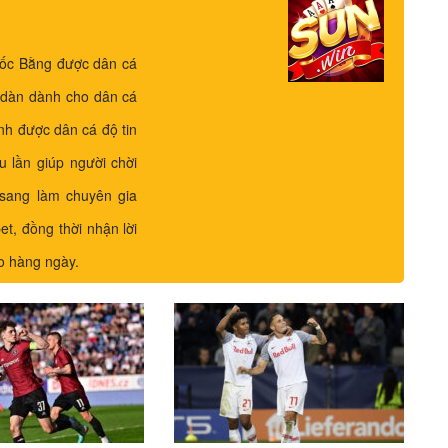
uốc Bằng được dân cá
n dàn dành cho dân cá
h được dân cá độ tin
u lần giúp người chời
 sang làm chuyên gia
et, đồng thời nhận lời
èo hàng ngày.