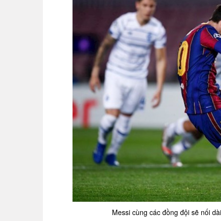
Messi cùng các đồng đội sẽ nối dà