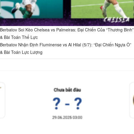
Berbatov Soi Kèo Chelsea vs Palmeiras: Đại Chiến Của “Thương Binh”
& Bài Toán Thể Lực
Berbatov Nhận Định Fluminense vs Al Hilal (5/7): “Đại Chiến Ngựa Ô”
& Bài Toán Lực Lượng