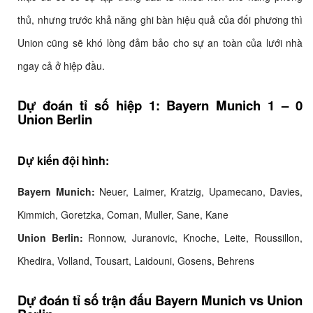
thủ, nhưng trước khả năng ghi bàn hiệu quả của đối phương thì
Union cũng sẽ khó lòng đảm bảo cho sự an toàn của lưới nhà
ngay cả ở hiệp đầu.
Dự đoán tỉ số hiệp 1: Bayern Munich 1 – 0
Union Berlin
Dự kiến đội hình:
Bayern Munich:
Neuer, Laimer, Kratzig, Upamecano, Davies,
Kimmich, Goretzka, Coman, Muller, Sane, Kane
Union Berlin:
Ronnow, Juranovic, Knoche, Leite, Roussillon,
Khedira, Volland, Tousart, Laidouni, Gosens, Behrens
Dự đoán tỉ số trận đấu Bayern Munich vs Union