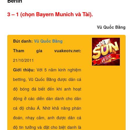
Berlin
3 – 1 (chọn Bayern Munich và Tài).
Vũ Quốc Bằng
Bút danh:
Vũ Quốc Bằng
Tham gia vuakeotv.net:
21/10/2011
Giới thiệu:
Với 5 năm kinh nghiệm
betting, Vũ Quốc Bằng được dân cá
độ bóng đá biết đến khi anh hoạt
động ở các diễn dàn dành cho dân
cá độ châu Á. Nhờ khả năng phán
đoán, nhạy cảm, anh được dân cá
độ tin tưởng và đặt cho biệt danh là