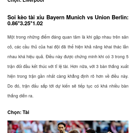
Soi kèo tài xỉu Bayern Munich vs Union Berlin:
0.86*3.25*1.02
Một trong những điểm đáng quan tâm là khi gặp nhau trên sân
cỏ, các cầu thủ của hai đội đã thể hiện khả năng khai thác lẫn
nhau khá hiệu quả. Điều này được chứng minh khi có 3 trong 5
trận đối đầu kết thúc với tỉ lệ tài. Hơn nữa, với 3 bàn thắng xuất
hiện trong trận gần nhất càng khẳng định rõ hơn về điều này.
Do đó, trận đấu sắp tới dự kiến sẽ tiếp tục có khá nhiều bàn
thắng diễn ra.
Chọn: Tài