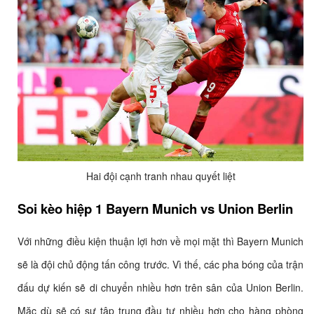
Hai đội cạnh tranh nhau quyết liệt
Soi kèo hiệp 1 Bayern Munich vs Union Berlin
Với những điều kiện thuận lợi hơn về mọi mặt thì Bayern Munich
sẽ là đội chủ động tấn công trước. Vì thế, các pha bóng của trận
đấu dự kiến sẽ di chuyển nhiều hơn trên sân của Union Berlin.
Mặc dù sẽ có sự tập trung đầu tư nhiều hơn cho hàng phòng