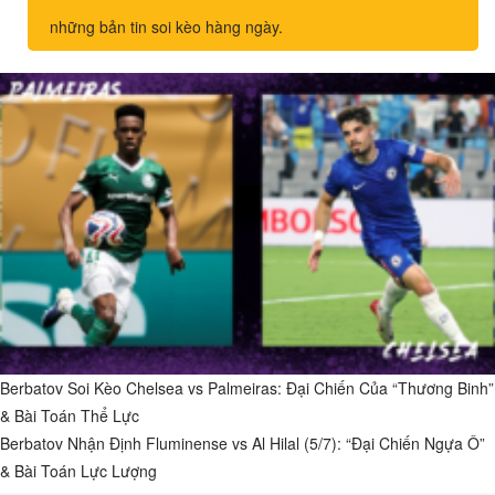
những bản tin soi kèo hàng ngày.
Berbatov Soi Kèo Chelsea vs Palmeiras: Đại Chiến Của “Thương Binh”
& Bài Toán Thể Lực
Berbatov Nhận Định Fluminense vs Al Hilal (5/7): “Đại Chiến Ngựa Ô”
& Bài Toán Lực Lượng