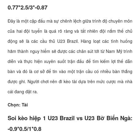
0.77*2.5/3*-0.87
Đây là một cặp đấu mà sự chênh lệch giữa trình độ chuyên môn
của hai đội tuyển là quá rõ ràng và tất nhiên đội nắm thế chủ
động sẽ là các cầu thủ U23 Brazil. Hàng loạt các tình huống
hãm thành nguy hiểm sẽ được các chân sút tới từ Nam Mỹ trình
diễn và thực hiện xuyên suốt trận đấu để tìm kiếm lợi thế dẫn
bàn và đó là cơ sở để tin vào một trận cầu có nhiều bàn thắng
được ghi. Người chơi nên đi kèo tài dựa trên mức cược mà nhà
cái đang đặt ra.
Chọn: Tài
Soi kèo hiệp 1 U23 Brazil vs U23 Bờ Biển Ngà:
-0.9*0.5/1*0.8