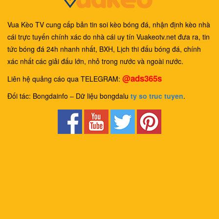
Vua Kèo TV cung cấp bản tin soi kèo bóng đá, nhận định kèo nhà
cái trực tuyến chính xác do nhà cái uy tín Vuakeotv.net đưa ra, tin
tức bóng đá 24h nhanh nhất, BXH, Lịch thi đấu bóng đá, chính
xác nhất các giải đấu lớn, nhỏ trong nước và ngoài nước.
@ads365s
Liên hệ quảng cáo qua TELEGRAM:
Đối tác: Bongdainfo – Dữ liệu bongdalu
ty so truc tuyen
.