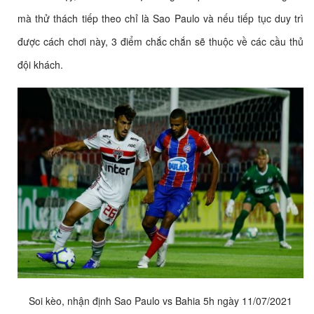
mà thử thách tiếp theo chỉ là Sao Paulo và nếu tiếp tục duy trì
được cách chơi này, 3 điểm chắc chắn sẽ thuộc về các cầu thủ
đội khách.
Soi kèo, nhận định Sao Paulo vs Bahia 5h ngày 11/07/2021