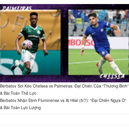
Berbatov Soi Kèo Chelsea vs Palmeiras: Đại Chiến Của “Thương Binh”
& Bài Toán Thể Lực
Berbatov Nhận Định Fluminense vs Al Hilal (5/7): “Đại Chiến Ngựa Ô”
& Bài Toán Lực Lượng