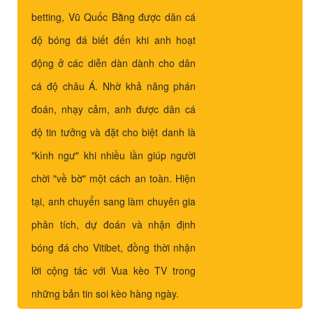
betting, Vũ Quốc Bằng được dân cá
độ bóng đá biết đến khi anh hoạt
động ở các diễn dàn dành cho dân
cá độ châu Á. Nhờ khả năng phán
đoán, nhạy cảm, anh được dân cá
độ tin tưởng và đặt cho biệt danh là
"kình ngư" khi nhiều lần giúp người
chời "về bờ" một cách an toàn. Hiện
tại, anh chuyển sang làm chuyên gia
phân tích, dự đoán và nhận định
bóng đá cho Vitibet, đồng thời nhận
lời cộng tác với Vua kèo TV trong
những bản tin soi kèo hàng ngày.