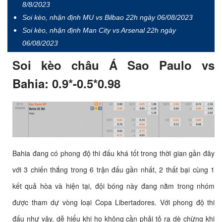
8/8/2023
Soi kèo, nhận định MU vs Bilbao 22h ngày 06/08/2023
Soi kèo, nhận định Man City vs Arsenal 22h ngày
06/08/2023
Soi kèo châu Á Sao Paulo vs
Bahia: 0.9*-0.5*0.98
Bahia đang có phong độ thi đấu khá tốt trong thời gian gần đây
với 3 chiến thắng trong 6 trận đấu gần nhất, 2 thất bại cùng 1
kết quả hòa và hiện tại, đội bóng này đang nằm trong nhóm
được tham dự vòng loại Copa Libertadores. Với phong độ thi
đấu như vậy, dễ hiểu khi họ không cần phải tỏ ra dè chừng khi