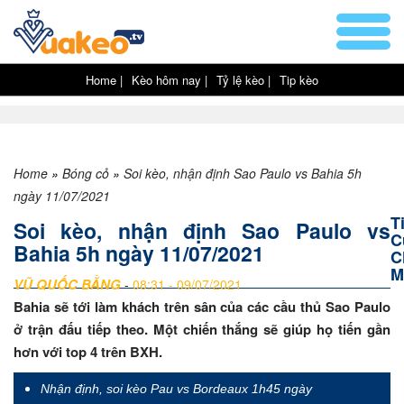
Home |
Kèo hôm nay |
Tỷ lệ kèo |
Tip kèo
Home
»
Bóng cỏ
»
Soi kèo, nhận định Sao Paulo vs Bahia 5h
ngày 11/07/2021
T
Soi kèo, nhận định Sao Paulo vs
C
Bahia 5h ngày 11/07/2021
C
M
VŨ QUỐC BẰNG
-
08:31 - 09/07/2021
Bahia sẽ tới làm khách trên sân của các cầu thủ Sao Paulo
ở trận đấu tiếp theo. Một chiến thắng sẽ giúp họ tiến gần
hơn với top 4 trên BXH.
Nhận định, soi kèo Pau vs Bordeaux 1h45 ngày