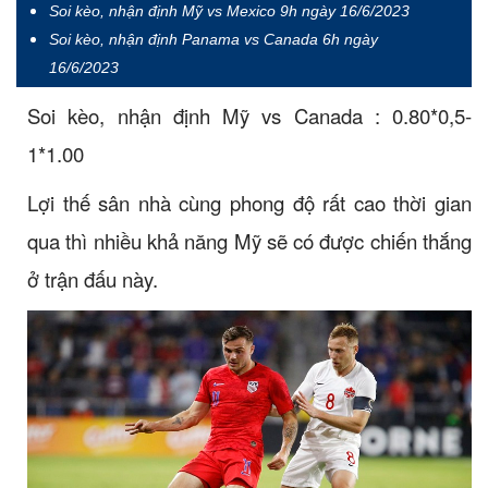
Soi kèo, nhận định Mỹ vs Mexico 9h ngày 16/6/2023
Soi kèo, nhận định Panama vs Canada 6h ngày
16/6/2023
Soi kèo, nhận định Mỹ vs Canada : 0.80*0,5-
1*1.00
Lợi thế sân nhà cùng phong độ rất cao thời gian
qua thì nhiều khả năng Mỹ sẽ có được chiến thắng
ở trận đấu này.