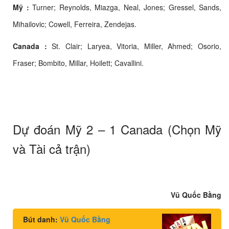
Mỹ :
Turner; Reynolds, Miazga, Neal, Jones; Gressel, Sands,
Mihailovic; Cowell, Ferreira, Zendejas.
Canada :
St. Clair; Laryea, Vitoria, Miller, Ahmed; Osorio,
Fraser; Bombito, Millar, Hoilett; Cavallini.
Dự đoán Mỹ 2 – 1 Canada (Chọn Mỹ
và Tài cả trận)
Vũ Quốc Bằng
Bút danh:
Vũ Quốc Bằng