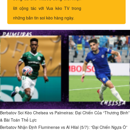
lời cộng tác với Vua kèo TV trong
những bản tin soi kèo hàng ngày.
Berbatov Soi Kèo Chelsea vs Palmeiras: Đại Chiến Của “Thương Binh”
& Bài Toán Thể Lực
Berbatov Nhận Định Fluminense vs Al Hilal (5/7): “Đại Chiến Ngựa Ô”