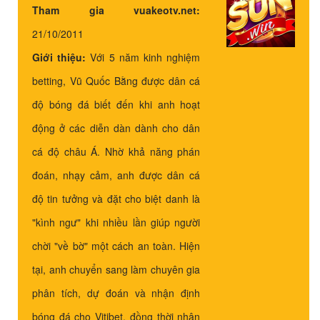
Tham gia vuakeotv.net:
21/10/2011
Giới thiệu:
Với 5 năm kinh nghiệm
betting, Vũ Quốc Bằng được dân cá
độ bóng đá biết đến khi anh hoạt
động ở các diễn dàn dành cho dân
cá độ châu Á. Nhờ khả năng phán
đoán, nhạy cảm, anh được dân cá
độ tin tưởng và đặt cho biệt danh là
"kình ngư" khi nhiều lần giúp người
chời "về bờ" một cách an toàn. Hiện
tại, anh chuyển sang làm chuyên gia
phân tích, dự đoán và nhận định
bóng đá cho Vitibet, đồng thời nhận