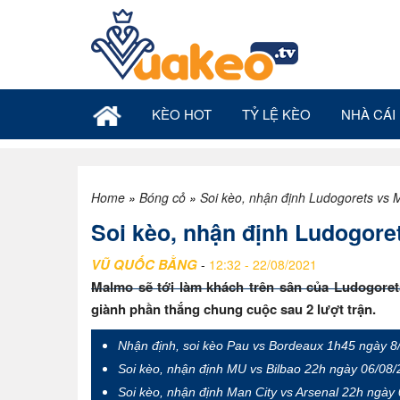
KÈO HOT
TỶ LỆ KÈO
NHÀ CÁI 
Home
»
Bóng cỏ
»
Soi kèo, nhận định Ludogorets vs
Soi kèo, nhận định Ludogore
VŨ QUỐC BẰNG
-
12:32 - 22/08/2021
Malmo sẽ tới làm khách trên sân của Ludogorets
giành phần thắng chung cuộc sau 2 lượt trận.
Nhận định, soi kèo Pau vs Bordeaux 1h45 ngày 8
Soi kèo, nhận định MU vs Bilbao 22h ngày 06/08
Soi kèo, nhận định Man City vs Arsenal 22h ngày