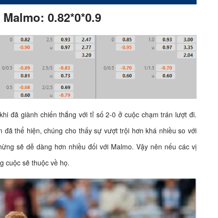
 Malmo: 0.82*0*0.9
i đã giành chiến thắng với tỉ số 2-0 ở cuộc chạm trán lượt đi.
đã thể hiện, chúng cho thấy sự vượt trội hơn khá nhiều so với
chừng sẽ dễ dàng hơn nhiều đối với Malmo. Vậy nên nếu các vị
g cuộc sẽ thuộc về họ.