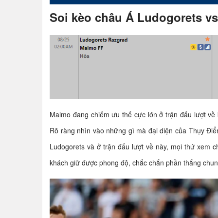
Soi kèo châu Á Ludogorets vs
Malmo đang chiếm ưu thế cực lớn ở trận đấu lượt về kh
Rõ ràng nhìn vào những gì mà đại diện của Thụy Điển 
Ludogorets và ở trận đấu lượt về này, mọi thứ xem 
khách giữ được phong độ, chắc chắn phần thắng chun