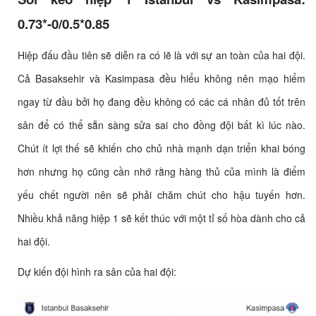
0.73*-0/0.5*0.85
Hiệp đấu đầu tiên sẽ diễn ra có lẽ là với sự an toàn của hai đội.
Cả Basaksehir và Kasimpasa đều hiểu không nên mạo hiểm
ngay từ đầu bởi họ đang đều không có các cá nhân đủ tốt trên
sân để có thể sẵn sàng sửa sai cho đồng đội bất kì lúc nào.
Chút ít lợi thế sẽ khiến cho chủ nhà mạnh dạn triển khai bóng
hơn nhưng họ cũng cần nhớ rằng hàng thủ của mình là điểm
yếu chết người nên sẽ phải chăm chút cho hậu tuyến hơn.
Nhiều khả năng hiệp 1 sẽ kết thúc với một tỉ số hòa dành cho cả
hai đội.
Dự kiến đội hình ra sân của hai đội: