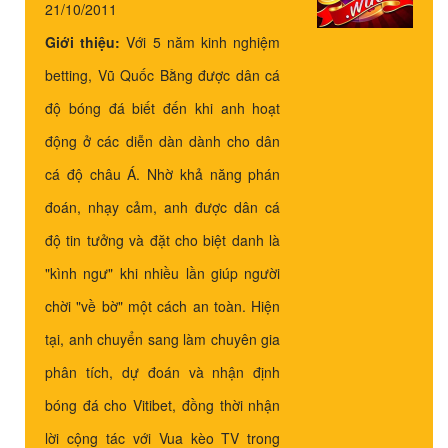
21/10/2011
Giới thiệu:
Với 5 năm kinh nghiệm
betting, Vũ Quốc Bằng được dân cá
độ bóng đá biết đến khi anh hoạt
động ở các diễn dàn dành cho dân
cá độ châu Á. Nhờ khả năng phán
đoán, nhạy cảm, anh được dân cá
độ tin tưởng và đặt cho biệt danh là
"kình ngư" khi nhiều lần giúp người
chời "về bờ" một cách an toàn. Hiện
tại, anh chuyển sang làm chuyên gia
phân tích, dự đoán và nhận định
bóng đá cho Vitibet, đồng thời nhận
lời cộng tác với Vua kèo TV trong