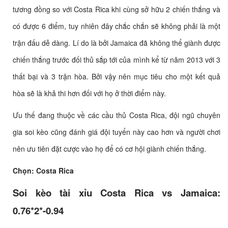
tương đồng so với Costa Rica khi cùng sở hữu 2 chiến thắng và
có được 6 điểm, tuy nhiên đây chắc chắn sẽ không phải là một
trận đấu dễ dàng. Lí do là bởi Jamaica đã không thể giành được
chiến thắng trước đối thủ sắp tới của mình kể từ năm 2013 với 3
thất bại và 3 trận hòa. Bởi vậy nên mục tiêu cho một kết quả
hòa sẽ là khả thi hơn đối với họ ở thời điểm này.
Ưu thế đang thuộc về các cầu thủ Costa Rica, đội ngũ chuyên
gia soi kèo cũng đánh giá đội tuyển này cao hơn và người chơi
nên ưu tiên đặt cược vào họ để có cơ hội giành chiến thắng.
Chọn: Costa Rica
Soi kèo tài xỉu Costa Rica vs Jamaica:
0.76*2*-0.94