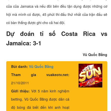
của của Jamaica và nếu đôi bên đều tận dụng được những cơ
hội mà mình có được, 45 phút thi đấu thứ nhất của trận đấu sẽ
có bàn thắng được ghi cho cả hai đội.
Dự đoán tỉ số Costa Rica vs
Jamaica: 3-1
Vũ Quốc Bằng
Bút danh:
Vũ Quốc Bằng
Tham gia vuakeotv.net:
21/10/2011
Giới thiệu:
Với 5 năm kinh nghiệm
betting, Vũ Quốc Bằng được dân cá
độ bóng đá biết đến khi anh hoạt