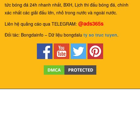
tức bóng đá 24h nhanh nhất, BXH, Lịch thi đấu bóng đá, chính
xác nhất các giải đấu lớn, nhỏ trong nước và ngoài nước.
@ads365s
Liên hệ quảng cáo qua TELEGRAM:
Đối tác: Bongdainfo – Dữ liệu bongdalu
ty so truc tuyen
.