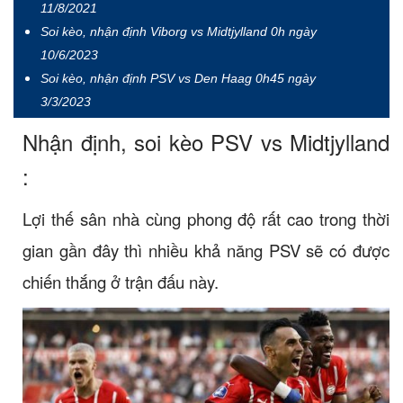
11/8/2021
Soi kèo, nhận định Viborg vs Midtjylland 0h ngày
10/6/2023
Soi kèo, nhận định PSV vs Den Haag 0h45 ngày
3/3/2023
Nhận định, soi kèo PSV vs Midtjylland
:
Lợi thế sân nhà cùng phong độ rất cao trong thời
gian gần đây thì nhiều khả năng PSV sẽ có được
chiến thắng ở trận đấu này.