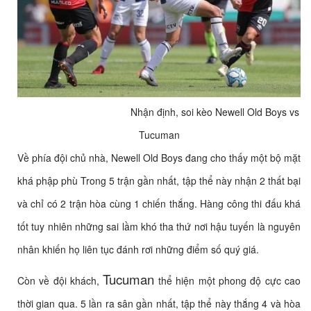
Nhận định, soi kèo Newell Old Boys vs
Tucuman
Về phía đội chủ nhà, Newell Old Boys đang cho thấy một bộ mặt
khá phập phù Trong 5 trận gần nhất, tập thể này nhận 2 thất bại
và chỉ có 2 trận hòa cùng 1 chiến thắng. Hàng công thi đấu khá
tốt tuy nhiên những sai lầm khó tha thứ nơi hậu tuyến là nguyên
nhân khiến họ liên tục đánh rơi những điểm số quý giá.
Tucuman
Còn về đội khách,
thể hiện một phong độ cực cao
thời gian qua. 5 lần ra sân gần nhất, tập thể này thắng 4 và hòa