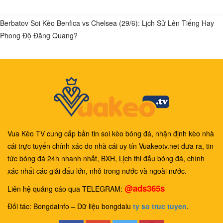
Berbatov Soi Kèo Benfica vs Chelsea (29/6): Lịch Sử Lên Tiếng Hay
Phong Độ Đăng Quang?
Vua Kèo TV cung cấp bản tin soi kèo bóng đá, nhận định kèo nhà
cái trực tuyến chính xác do nhà cái uy tín Vuakeotv.net đưa ra, tin
tức bóng đá 24h nhanh nhất, BXH, Lịch thi đấu bóng đá, chính
xác nhất các giải đấu lớn, nhỏ trong nước và ngoài nước.
@ads365s
Liên hệ quảng cáo qua TELEGRAM:
Đối tác: Bongdainfo – Dữ liệu bongdalu
ty so truc tuyen
.