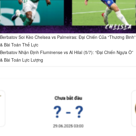
Berbatov Soi Kèo Chelsea vs Palmeiras: Đại Chiến Của “Thương Binh”
& Bài Toán Thể Lực
Berbatov Nhận Định Fluminense vs Al Hilal (5/7): “Đại Chiến Ngựa Ô”
& Bài Toán Lực Lượng