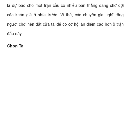
là dự báo cho một trận cầu có nhiều bàn thắng đang chờ đợi
các khán giả ở phía trước. Vì thế, các chuyên gia nghĩ rằng
người chơi nên đặt cửa tài để có cơ hội ăn điểm cao hơn ở trận
đấu này.
Chọn Tài