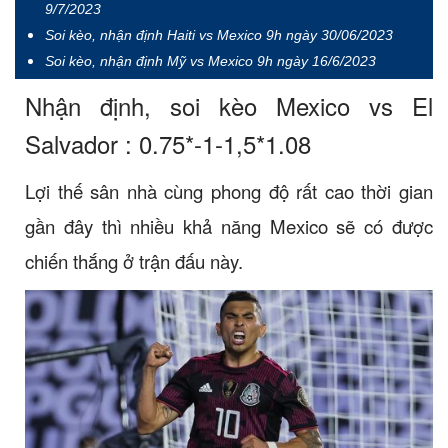
9/7/2023
Soi kèo, nhận định Haiti vs Mexico 9h ngày 30/06/2023
Soi kèo, nhận định Mỹ vs Mexico 9h ngày 16/6/2023
Nhận định, soi kèo Mexico vs El
Salvador : 0.75*-1-1,5*1.08
Lợi thế sân nhà cùng phong độ rất cao thời gian
gần đây thì nhiều khả năng Mexico sẽ có được
chiến thắng ở trận đấu này.