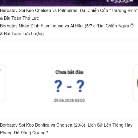
Berbatov Soi Kèo Chelsea vs Palmeiras: Đại Chiến Của “Thương Binh”
& Bài Toán Thể Lực
Berbatov Nhận Định Fluminense vs Al Hilal (5/7): “Đại Chiến Ngựa Ô”
& Bài Toán Lực Lượng
Berbatov Soi Kèo Benfica vs Chelsea (29/6): Lịch Sử Lên Tiếng Hay
Phong Độ Đăng Quang?