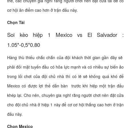
thế, các chuyên gia nghĩ rằng người chơi nên đặt cửa tài để có
cơ hội ăn điểm cao hơn ở trận đấu này.
Chọn Tài
Soi kèo hiệp 1 Mexico vs El Salvador :
1.05*-0,5*0.80
Hàng thù thiếu chắc chắn của đội khách thời gian gần đây sẽ
phải đối mặt tuyến đầu có hỏa lực mạnh và có nhiều sự biến ảo
trong lối chơi của đội chủ nhà thì có lẽ sẽ không quá khó để
Mexico có được lợi thế dẫn bàn trước khi hiệp một trận đấu
khép lại. Cho nên, chuyên gia nghĩ rằng người chơi nên đặt cửa
cho đội chủ nhà ở hiệp 1 này để cơ cơ hội thắng cao hơn ở trận
đấu này.
Chọn Mexico