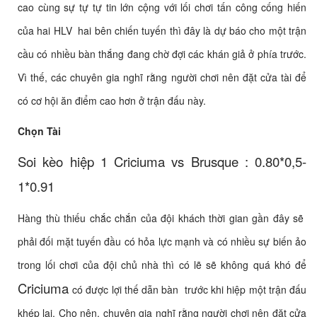
cao cùng sự tự tự tin lớn cộng với lối chơi tấn công cống hiến
của hai HLV hai bên chiến tuyến thì đây là dự báo cho một trận
cầu có nhiều bàn thắng đang chờ đợi các khán giả ở phía trước.
Vì thế, các chuyên gia nghĩ rằng người chơi nên đặt cửa tài để
có cơ hội ăn điểm cao hơn ở trận đấu này.
Chọn Tài
Soi kèo hiệp 1 Criciuma vs Brusque : 0.80*0,5-
1*0.91
Hàng thù thiếu chắc chắn của đội khách thời gian gần đây sẽ
phải đối mặt tuyến đầu có hỏa lực mạnh và có nhiều sự biến ảo
trong lối chơi của đội chủ nhà thì có lẽ sẽ không quá khó để
Criciuma
có được lợi thế dẫn bàn trước khi hiệp một trận đấu
khép lại. Cho nên, chuyên gia nghĩ rằng người chơi nên đặt cửa