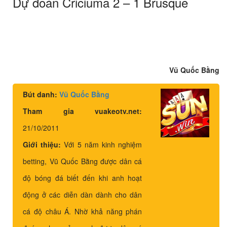
Dự đoán Criciuma 2 – 1 Brusque
Vũ Quốc Bằng
Bút danh:
Vũ Quốc Bằng
Tham gia vuakeotv.net:
21/10/2011
Giới thiệu:
Với 5 năm kinh nghiệm
betting, Vũ Quốc Bằng được dân cá
độ bóng đá biết đến khi anh hoạt
động ở các diễn dàn dành cho dân
cá độ châu Á. Nhờ khả năng phán