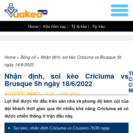
Home |
Kèo hôm nay |
Tỷ lệ kèo |
Tip kèo
Home
»
Bóng cỏ
»
Nhận định, soi kèo Criciuma vs Brusque 5h
ngày 18/6/2022
T
Nhận định, soi kèo Criciuma vs
C
Brusque 5h ngày 18/6/2022
C
M
VŨ QUỐC BẰNG
-
10:28 - 16/06/2022
Lợi thế được thi đấu trên sân nhà và phong độ kém cỏi của
đội khách thời gian qua thì nhiều khả năng Criciuma sẽ có
được chiến thắng ở trận đấu này.
Soi kèo, nhận định Criciuma vs Cruzeiro 7h30 ngày