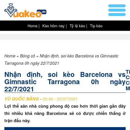
Home |
Kèo hôm nay |
Tỷ lệ kèo |
Tip kèo
Home
»
Bóng cỏ
»
Nhận định, soi kèo Barcelona vs Gimnastic
Tarragona 0h ngày 22/7/2021
T
Nhận định, soi kèo Barcelona vs
C
Gimnastic Tarragona 0h ngày
C
22/7/2021
M
VŨ QUỐC BẰNG
-
00:40 - 20/07/2021
Lợi thế sân nhà cùng phong độ cao hơn thời gian gần đây
thì nhiều khả năng Barcelona sẽ có được chiến thắng ở
trận đấu này.