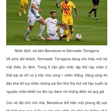
Nhận định, soi kèo Barcelona vs Gimnastic Tarragona
Về phía đội khách, Gimnastic Tarragona đang cho thấy một bộ
mặt thiếu ổn định. Trong 5 trận gần nhất, tập thể này nhận 2
thất bại và chỉ có 2 trận hòa cùng 1 chiến thắng. Hàng công thi
đấu khá tốt tuy nhiên những sai lầm khó tha thứ nơi hậu tuyến là
nguyên nhân khiến họ liên tục đánh rơi những điểm số quý giá.
Còn về đội chủ chủ nhà, Barcelona
thể hiện một phong độ cực
tốt thời gian qua. 5 lần ra sân gần nhất, tập thể này thắng cả 5