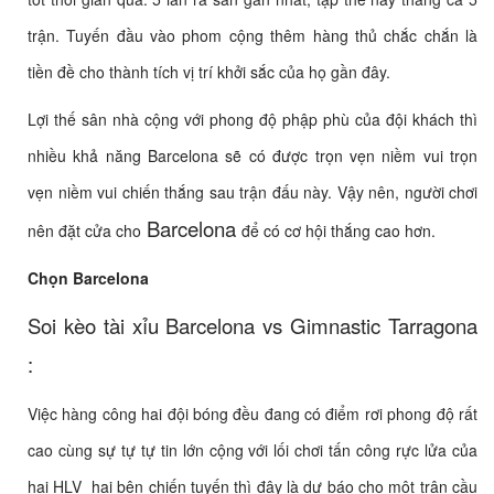
trận. Tuyến đầu vào phom cộng thêm hàng thủ chắc chắn là
tiền đề cho thành tích vị trí khởi sắc của họ gần đây.
Lợi thế sân nhà cộng với phong độ phập phù của đội khách thì
nhiều khả năng Barcelona sẽ có được trọn vẹn niềm vui trọn
vẹn niềm vui chiến thắng sau trận đấu này. Vậy nên, người chơi
Barcelona
nên đặt cửa cho
để có cơ hội thắng cao hơn.
Chọn Barcelona
Soi kèo tài xỉu Barcelona vs Gimnastic Tarragona
:
Việc hàng công hai đội bóng đều đang có điểm rơi phong độ rất
cao cùng sự tự tự tin lớn cộng với lối chơi tấn công rực lửa của
hai HLV hai bên chiến tuyến thì đây là dự báo cho một trận cầu