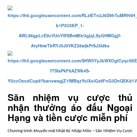
Săn nhiệm vụ cược thủ
nhận thưởng áo đấu Ngoại
Hạng và tiền cược miễn phí
Chương trình khuyến mãi Nhật Ký Nhập Môn – Săn Nhiệm Vụ Cược