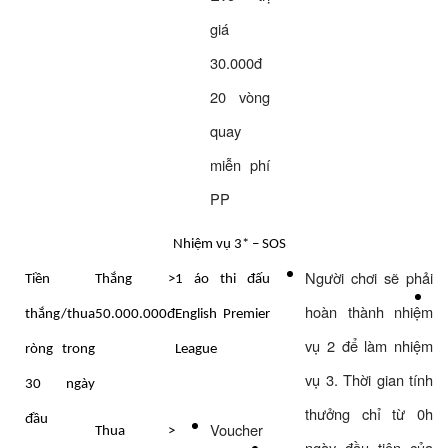
giá
30.000đ
20 vòng
quay
miễn phí
PP
Nhiệm vụ 3* – SOS
Người chơi sẽ phải
Tiền
Thắng >
1 áo thi đấu
hoàn thành nhiệm
thắng/thua
50.000.000đ
English Premier
vụ 2 để làm nhiệm
ròng trong
League
vụ 3. Thời gian tính
30 ngày
thưởng chỉ từ 0h
đầu
Voucher
Thua >
ngày đầu tiên của