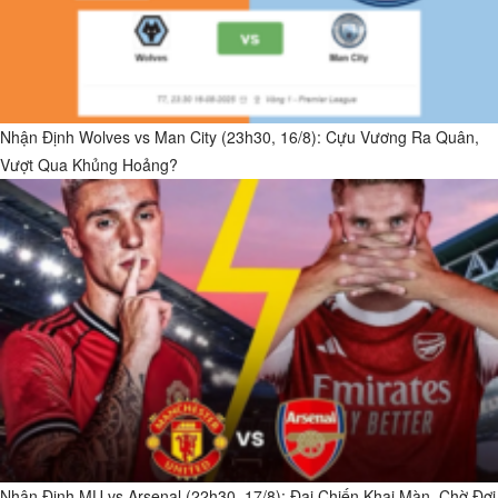
Nhận Định Wolves vs Man City (23h30, 16/8): Cựu Vương Ra Quân,
Vượt Qua Khủng Hoảng?
Nhận Định MU vs Arsenal (22h30, 17/8): Đại Chiến Khai Màn, Chờ Đợi