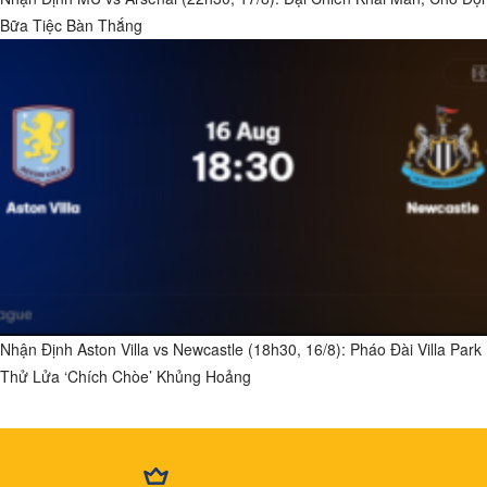
Bữa Tiệc Bàn Thắng
Nhận Định Aston Villa vs Newcastle (18h30, 16/8): Pháo Đài Villa Park
Thử Lửa ‘Chích Chòe’ Khủng Hoảng