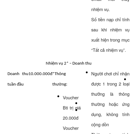
nhiệm vụ.
Số tiền nạp chỉ tính
sau khi nhiệm vụ
xuất hiện trong mục
“Tất cả nhiệm vụ”.
Nhiệm vụ 2* – Doanh thu
Người chơi chỉ nhận
Doanh thu
10.000.000đ
*Thông
được 1 trong 2 loại
tuần đầu
thường:
thưởng là thông
Voucher
thường hoặc ứng
Bti trị giá
dụng, không tính
20.000đ
cộng dồn
Voucher