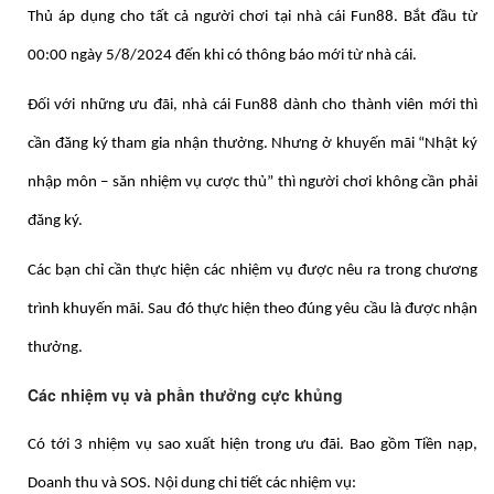
Thủ áp dụng cho tất cả người chơi tại nhà cái Fun88. Bắt đầu từ
00:00 ngày 5/8/2024 đến khi có thông báo mới từ nhà cái.
Đối với những ưu đãi, nhà cái Fun88 dành cho thành viên mới thì
cần đăng ký tham gia nhận thưởng. Nhưng ở khuyến mãi “Nhật ký
nhập môn – săn nhiệm vụ cược thủ” thì người chơi không cần phải
đăng ký.
Các bạn chỉ cần thực hiện các nhiệm vụ được nêu ra trong chương
trình khuyến mãi. Sau đó thực hiện theo đúng yêu cầu là được nhận
thưởng.
Các nhiệm vụ và phần thưởng cực khủng
Có tới 3 nhiệm vụ sao xuất hiện trong ưu đãi. Bao gồm Tiền nạp,
Doanh thu và SOS. Nội dung chi tiết các nhiệm vụ: