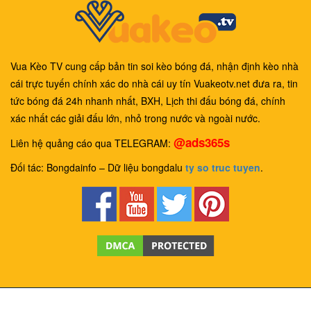
Vua Kèo TV cung cấp bản tin soi kèo bóng đá, nhận định kèo nhà
cái trực tuyến chính xác do nhà cái uy tín Vuakeotv.net đưa ra, tin
tức bóng đá 24h nhanh nhất, BXH, Lịch thi đấu bóng đá, chính
xác nhất các giải đấu lớn, nhỏ trong nước và ngoài nước.
@ads365s
Liên hệ quảng cáo qua TELEGRAM:
Đối tác: Bongdainfo – Dữ liệu bongdalu
ty so truc tuyen
.