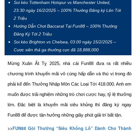
Soi kèo Tottenham Hotspur vs Manchester United,
23:30 ngày 16/2/2025 – 100% Thưởng Đăng ký Lên Tới
2 Triệu
Hướng Dẫn Chơi Baccarat Tại Fun88 – 100% Thưởng
Đăng Ký Tới 2 Triệu
Soi kèo Brighton vs Chelsea, 03:00 ngày 15/2/2025 –
Cược xiên thả ga thưởng cực đã 18,888,000
Mừng Xuân Ất Tỵ 2025, nhà cái Fun88 đưa ra rất nhiều
chương trình khuyến mãi vô cùng hấp dẫn và thú vị trong đó
phải kể đến Thưởng Nhập Môn Các Loại Tới 418.000. Anh em
muốn được trải nghiệm những trò chơi cược hay, tỷ lệ thưởng
lớn. Đặc biệt là khuyến mãi siêu khủng thì đăng ký ngay
Fun88 để được tận hưởng những giây phút giải trí bất tận.
>>
FUN88 Gói Thưởng “Siêu Khổng Lồ” Dành Cho Thành