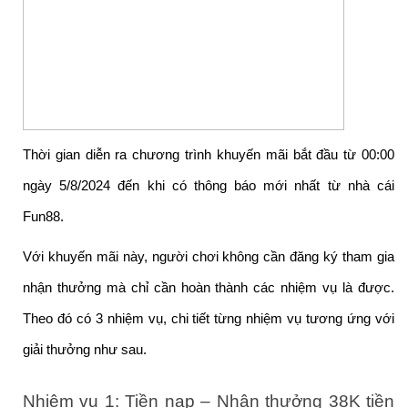
Thời gian diễn ra chương trình khuyến mãi bắt đầu từ 00:00
ngày 5/8/2024 đến khi có thông báo mới nhất từ nhà cái
Fun88.
Với khuyến mãi này, người chơi không cần đăng ký tham gia
nhận thưởng mà chỉ cần hoàn thành các nhiệm vụ là được.
Theo đó có 3 nhiệm vụ, chi tiết từng nhiệm vụ tương ứng với
giải thưởng như sau.
Nhiệm vụ 1: Tiền nạp – Nhận thưởng 38K tiền