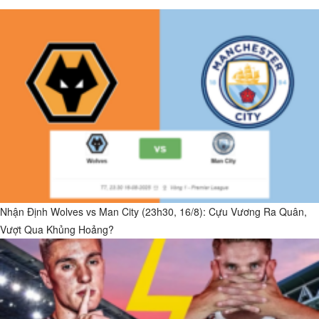
Nhận Định Wolves vs Man City (23h30, 16/8): Cựu Vương Ra Quân,
Vượt Qua Khủng Hoảng?