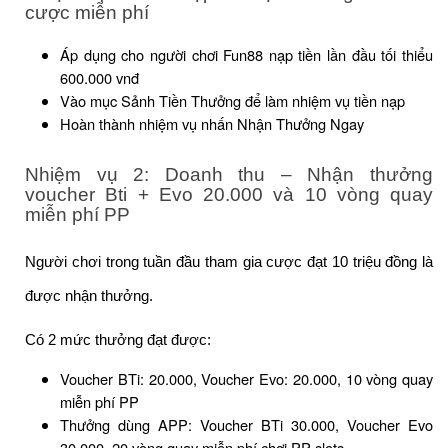
cược miễn phí
Áp dụng cho người chơi Fun88 nạp tiền lần đầu tối thiểu
600.000 vnđ
Vào mục Sảnh Tiền Thưởng để làm nhiệm vụ tiền nạp
Hoàn thành nhiệm vụ nhấn Nhận Thưởng Ngay
Nhiệm vụ 2: Doanh thu – Nhận thưởng
voucher Bti + Evo 20.000 và 10 vòng quay
miễn phí PP
Người chơi trong tuần đầu tham gia cược đạt 10 triệu đồng là
được nhận thưởng.
Có 2 mức thưởng đạt được:
Voucher BTi: 20.000, Voucher Evo: 20.000, 10 vòng quay
miễn phí PP
Thưởng dùng APP: Voucher BTi 30.000, Voucher Evo
30.000, 20 vòng quay miễn phí chơi PP slots