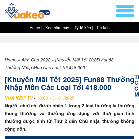
Home |
Kèo hôm nay |
Tỷ lệ kèo |
Tip kèo
Home
»
AFF Cup 2022
»
[Khuyến Mãi Tết 2025] Fun88
Thưởng Nhập Môn Các Loại Tới 418.000
T
[Khuyến Mãi Tết 2025] Fun88 Thưởng
C
Nhập Môn Các Loại Tới 418.000
C
M
VUA KÈO TV
-
10:03 - 31/01/2025
Người chơi chỉ được nhận 1 trong 2 loại thưởng là thưởng
thông thường và thưởng ứng dụng với thời gian tính
thưởng được tính từ Thứ 2 đến Chủ nhật, thưởng không
cộng dồn.