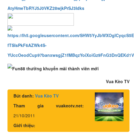
Vua Kèo TV
Bút danh:
Vua Kèo TV
Tham gia vuakeotv.net:
21/10/2011
Giới thiệu: