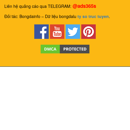
@ads365s
Liên hệ quảng cáo qua TELEGRAM:
Đối tác: Bongdainfo – Dữ liệu bongdalu
ty so truc tuyen
.