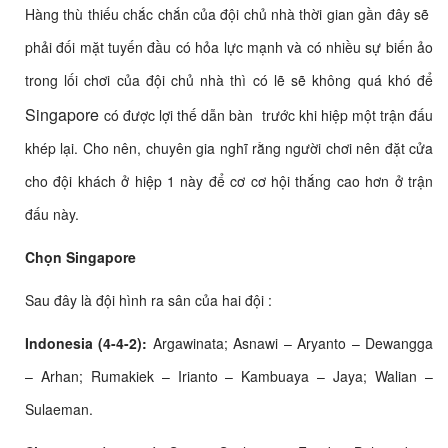
Hàng thù thiếu chắc chắn của đội chủ nhà thời gian gần đây sẽ
phải đối mặt tuyến đầu có hỏa lực mạnh và có nhiều sự biến ảo
trong lối chơi của đội chủ nhà thì có lẽ sẽ không quá khó để
Singapore
có được lợi thế dẫn bàn trước khi hiệp một trận đấu
khép lại. Cho nên, chuyên gia nghĩ rằng người chơi nên đặt cửa
cho đội khách ở hiệp 1 này để cơ cơ hội thắng cao hơn ở trận
đấu này.
Chọn Singapore
Sau đây là đội hình ra sân của hai đội :
Indonesia (4-4-2):
Argawinata; Asnawi – Aryanto – Dewangga
– Arhan; Rumakiek – Irianto – Kambuaya – Jaya; Walian –
Sulaeman.