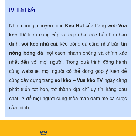
IV. Lời kết
Nhìn chung, chuyên mục
Kèo Hot
của trang web
Vua
kèo TV
luôn cung cấp và cập nhật các bản tin nhận
định,
soi kèo nhà cái
, kèo bóng đá cũng như bản
tin
nóng bóng đá
một cách nhanh chóng và chính xác
nhất đến với mọi người. Trong quá trình đồng hành
cùng website, mọi người có thể đóng góp ý kiến để
cùng xây dựng trang
soi kèo
–
Vua kèo TV
ngày càng
phát triển tốt hơn, trở thành địa chỉ uy tín hàng đầu
châu Á để mọi người cùng thỏa mãn đam mê cá cược
của mình.