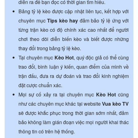
diễn ra để bạn đọc có thời gian tìm hiểu.
Bảng tỷ lệ kèo được cập nhật liên tục, kết hợp với
chuyên mục
Tips kèo hay
đảm bảo tỷ lệ ứng với
từng trận kèo có độ chính xác cao nhất để người
chơi theo dõi diễn biến kèo và biết được những
thay đổi trong bảng tỷ lệ kèo.
Tại chuyên mục
Kèo Hot
, quý độc giả có thể cùng
trao đổi, bình luận ý kiến, quan điểm của mình về
trận đấu, đưa ra dự đoán và trao đổi kinh nghiệm
đặt cược chuẩn xác.
Mọi sự cố xảy ra tại chuyên mục
Kèo Hot
cũng
như các chuyên mục khác tại website
Vua kèo TV
sẽ được khắc phục trong thời gian sớm nhất, đảm
bảo không làm gián đoạn việc mọi người khai thác
thông tin có trên hệ thống.