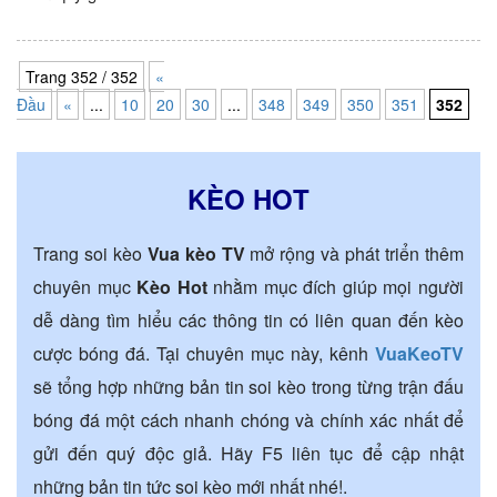
Trang 352 / 352
«
Đầu
«
...
10
20
30
...
348
349
350
351
352
KÈO HOT
Trang soi kèo
Vua kèo TV
mở rộng và phát triển thêm
chuyên mục
Kèo Hot
nhằm mục đích giúp mọi người
dễ dàng tìm hiểu các thông tin có liên quan đến kèo
cược bóng đá. Tại chuyên mục này, kênh
VuaKeoTV
sẽ tổng hợp những bản tin soi kèo trong từng trận đấu
bóng đá một cách nhanh chóng và chính xác nhất để
gửi đến quý độc giả. Hãy F5 liên tục để cập nhật
những bản tin tức soi kèo mới nhất nhé!.